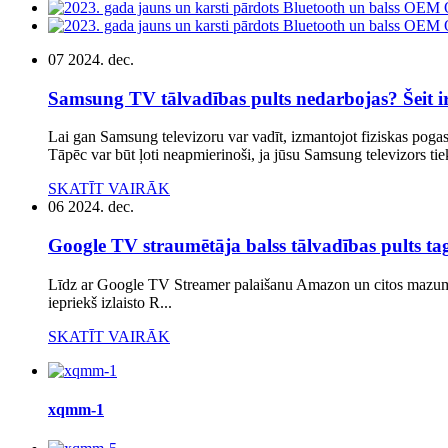
07
2024. dec.
Samsung TV tālvadības pults nedarbojas? Šeit ir 
Lai gan Samsung televizoru var vadīt, izmantojot fiziskas pogas v
Tāpēc var būt ļoti neapmierinoši, ja jūsu Samsung televizors tiek
SKATĪT VAIRĀK
06
2024. dec.
Google TV straumētāja balss tālvadības pults ta
Līdz ar Google TV Streamer palaišanu Amazon un citos mazumtirg
iepriekš izlaisto R...
SKATĪT VAIRĀK
xqmm-1