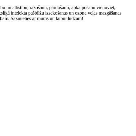
 un attīstību, ražošanu, pārdošanu, apkalpošanu vienuviet,
kslīgā intelekta pašbilžu izsekošanas un ozona veļas mazgāšanas
zībām. Sazinieties ar mums un laipni lūdzam!