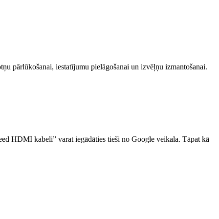
etotņu pārlūkošanai, iestatījumu pielāgošanai un izvēļņu izmantošanai.
​​​​HDMI kabeli” varat iegādāties tieši no Google veikala. Tāpat kā