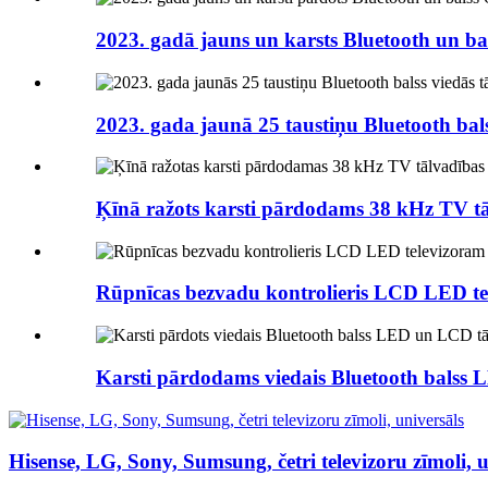
2023. gadā jauns un karsts Bluetooth un bal
2023. gada jaunā 25 taustiņu Bluetooth balss
Ķīnā ražots karsti pārdodams 38 kHz TV tāl
Rūpnīcas bezvadu kontrolieris LCD LED tel
Karsti pārdodams viedais Bluetooth balss 
Hisense, LG, Sony, Sumsung, četri televizoru zīmoli, u