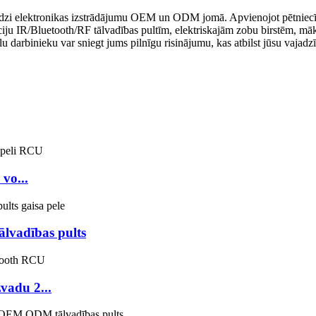
edzi elektronikas izstrādājumu OEM un ODM jomā. Apvienojot pētniecību
ciju IR/Bluetooth/RF tālvadības pultīm, elektriskajām zobu birstēm, mā
u darbinieku var sniegt jums pilnīgu risinājumu, kas atbilst jūsu vajad
vo...
lvadības pults
vadu 2...