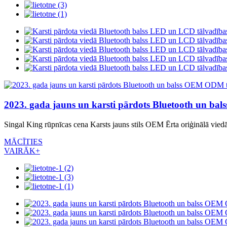
2023. gada jauns un karsti pārdots Bluetooth un ba
Singal King rūpnīcas cena Karsts jauns stils OEM Ērta oriģinālā vie
MĀCĪTIES
VAIRĀK+