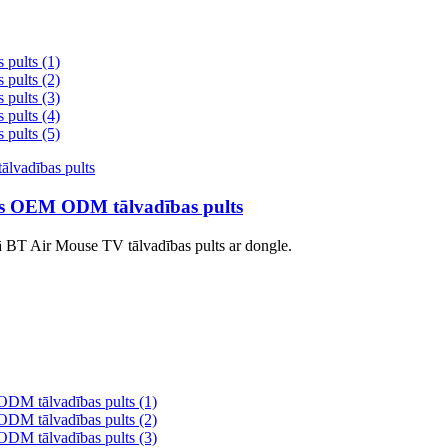
lss OEM ODM tālvadības pults
dā BT Air Mouse TV tālvadības pults ar dongle.