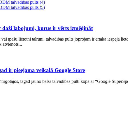
daži labojumi, kurus ir vērts izmēģināt
ai īpašu lietotni tālrunī, tālvadības pults joprojām ir ērtākā iespēja li
 atvienots...
gad ir pieejama veikalā Google Store
otājos, tagad jauno balss tālvadības pulti kopā ar “Google SuperSpeed 