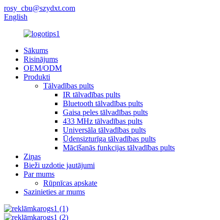
rosy_cbu@szydxt.com
English
Sākums
Risinājums
OEM/ODM
Produkti
Tālvadības pults
IR tālvadības pults
Bluetooth tālvadības pults
Gaisa peles tālvadības pults
433 MHz tālvadības pults
Universāla tālvadības pults
Ūdensizturīga tālvadības pults
Mācīšanās funkcijas tālvadības pults
Ziņas
Bieži uzdotie jautājumi
Par mums
Rūpnīcas apskate
Sazinieties ar mums