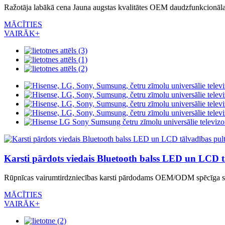
Ražotāja labākā cena Jauna augstas kvalitātes OEM daudzfunkcionāla
MĀCĪTIES
VAIRĀK+
Karsti pārdots viedais Bluetooth balss LED un LCD t
Rūpnīcas vairumtirdzniecības karsti pārdodams OEM/ODM spēcīga sign
MĀCĪTIES
VAIRĀK+