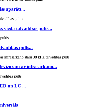
ss aparāts...
 viedā tālvadības pults...
vadības pults...
evizoram ar infrasarkano...
LED un LC ...
niversāls