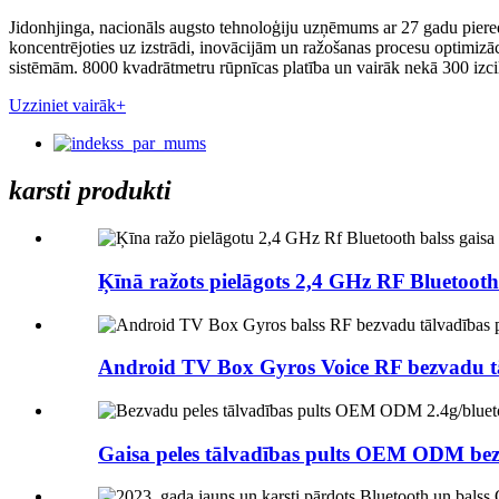
Jidonhjinga, nacionāls augsto tehnoloģiju uzņēmums ar 27 gadu pier
koncentrējoties uz izstrādi, inovācijām un ražošanas procesu optimizā
sistēmām. 8000 kvadrātmetru rūpnīcas platība un vairāk nekā 300 izcil
Uzziniet vairāk+
karsti produkti
Ķīnā ražots pielāgots 2,4 GHz RF Bluetooth 
Android TV Box Gyros Voice RF bezvadu tā
Gaisa peles tālvadības pults OEM ODM bez